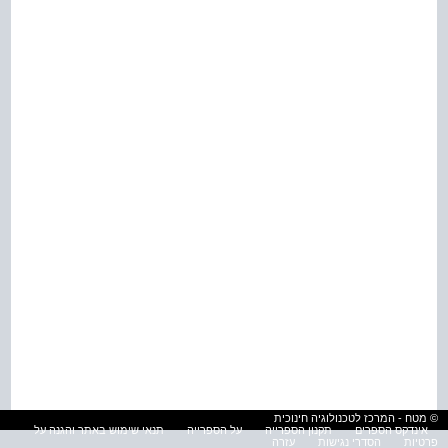
© מטח - המרכז לטכנולוגיה חינוכית
אינדקס הספרים
תקנון הספרייה
על הספרייה
תנאי שימוש באתר והגנה על
פרטיות
הסדרי נגישות
עזרה