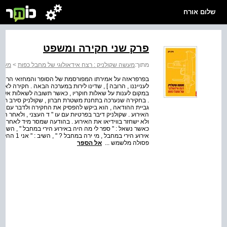
שלום אורח
פרק שני חקירה ומשפט
מתוך:
מעשה שקולניק : רצח אידאולוגי של מחבל כפות
>
מעשה
בפרפראזה על אמירתו המפורסמת של הסופר והמחזאי הרוסי א
לענייננו , הרובה ] , שדינו לירות במערכה הבאה . חקירה ל
במקום לענות על שאלות חוקריו , כאשר תשובה לשאלות אלו ע
. בחקירה שנערכה בתחנת משטרת חברון , שקולניק סירב תחי
גביית ההודאה , הוא ביקש להפסיק את החקירה ולדבר עם בא כ
האירוע . שקולניק דיבר בפרטיות עם עו " ד העצני , ולאחר ה
ולא ישחזר בווידיאו את האירוע . בהודעה שמסר מיד לאחר מכן
כאשר נשאל : " ספר לי מה היה באירוע הירי במחבל " , השיב :
אירוע הירי 
פסולה מלשמש ...
אל הספר