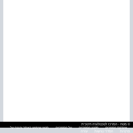
© מטח - המרכז לטכנולוגיה חינוכית
אינדקס הספרים
תקנון הספרייה
על הספרייה
תנאי שימוש באתר והגנה על
פרטיות
הסדרי נגישות
עזרה