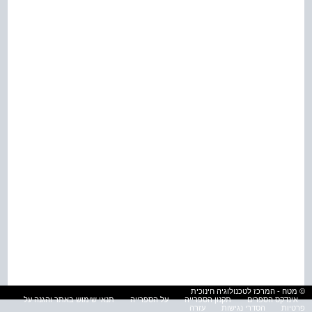
© מטח - המרכז לטכנולוגיה חינוכית
אינדקס הספרים
תקנון הספרייה
על הספרייה
תנאי שימוש באתר והגנה על
פרטיות
הסדרי נגישות
עזרה