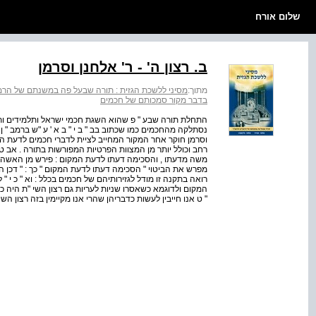
שלום אורח
ב. רצון ה' - ר' אלחנן וסרמן
מתוך:
מסיני ללשכת הגזית : תורה שבעל פה במשנתם של הרמ
בדבר מקור סמכותם של חכמים
התחלת תורה שבע " פ שהוא השגת חכמי ישראל ותלמידים ות
וסרמן חוקר אחר המקור המחייב לציית לדברי חכמים לדעת הרמב 
רחב וכולל יותר מן המצוות הפרטיות המפורשות בתורה . אב טי
משה מדעתו , והסכימה דעתו לדעת המקום : פירש מן האשה , ושי
מפרש את הביטוי " הסכימה דעתו לדעת המקום " כך : " דכן היה 
רואה בתקנה זו מודל לגזירותיהם של חכמים בכלל : וא " כ י "
המקום ולדוגמא כשאסרו שניות לעריות גם רצון השי "ת היה כן 
" ט אנו חייבין לעשות כדבריהן שהרי אנו מקיימין בזה רצון השי