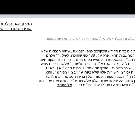
המכון הגבוה לתורה
אוניברסיטת בר-איל
ב"ם והרמב"ן
>
מסיני ללשכת הגזית
>
פרק ז: תאוריות נוספות
יקים ברוח הקודש שבקרבם כמפי הנבואה , שהיא הנבואה שלא
נסתלקה מהחכמים כמו שכתוב בב " ב י " ב א ' ע "ש ברמב " ן ( מחשבות חרוץ , פרק יז ) . 438 כפי שהזכרנו לעיל , ר ' אלחנן
" ן . במסקנתו הוא מציע בסיס חדש : רצון ה ' . זהו מקור חיוב
פוס לרעיון זה רואה רא " ו בדברי התלמוד : " שלשה דברים עשה
בר הלוחות , והוסיף יום אחד " ( יבמות סב ע " א ) . רא " ו
גם רצון השי " ת אלא שלא ציוהו ע " ז בציווי מפורש " . והוא
 ל דה " ה בכל המצות ואיסורין של דבריהן הסכימה דעתן לדעת
שנגזור על עצמנו שניות אלא שלא צוה ע " ז בתורה מפורש ... ומה
 " ת שהסכימה דעתן לדעתו , ומ " מ כיון ...
אל הספר