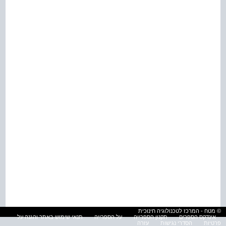
© מטח - המרכז לטכנולוגיה חינוכית
אינדקס הספרים
תקנון הספרייה
על הספרייה
תנאי שימוש באתר והגנה על
פרטיות
הסדרי נגישות
עזרה