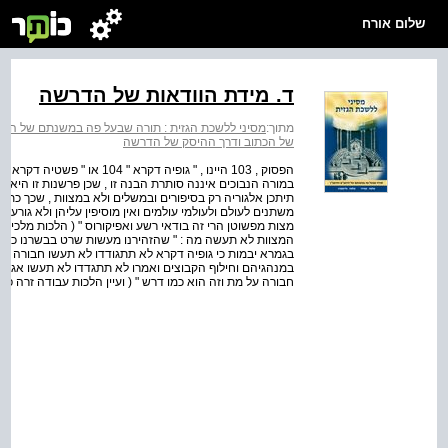
שלום אורח
ד. מידת הוודאות של הדרשה
מתוך:
מסיני ללשכת הגזית : תורה שבעל פה במשנתם של הרמ
של הכתוב ודרך ההיסק של הדרשה
במורה הנבוכים איננה סותרת הבנה זו , שכן פרשנות זו היא 
תיתכן אלגוריה רק בסיפורים ובמשלים ולא במצוות , שכך כתב
משתנים לעולם ולעולמי עולמים ואין מוסיפין עליהן ולא גורעין
המצוות לא תעשה מה : " שהזהירנו מעשות שרט בבשרנו כמו שיעש
בגמרא יבמות כי גופיה דקרא לא תתגודדו לא תעשו חבורה ... 
במנהגיהם וחילוף הקבוצים ואמרו לא תתגדדו לא תעשו אגודו
חבורה על מת וזה הוא כמו דרש " ( ועיין הלכות עבודה זרה פרק 