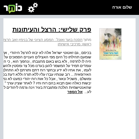
שלום אורח
פרק שלישי: הרצל והעיתונות
מתוך:
הסנה בוער ואוכל : המסע הציוני של בנימין זאב הרצל
>
ראשון: מרכיבי אישיותו
בכיסם , גם זאטוטי ישראל אלה לא יבוזו להרצל היהודי , אף כי 
שומעם תהילתו כל היום מפי האצילים העניים הסמוכים על שו
היה לו לחרפה , ולא בוש באום מחצבתו , ונהפוך הוא , כי הו
עומדים תמיד על המשמר להגן בעדנו מכל צר ומסטין ולהשיב ח
לעמו , את אחיו לא ידע ובחקר רוח דתם ותורתם לא התהלך ,
האירופאית ... רוב שנותיו עברו עליו ללא תורה וללא דעת בכל 
ומושלם , משכיל ונאור , אבל כל אות רוח יהודי כמעט לא נמצא
יבשות כאלה ואם תבוא בהם רוח וחיו ? לאחר שציין עורך " המל
שהאנטישמיות הולכת ומתגברת בעיר וינה גרמה ליהודים להתי
לע...
אל הספר