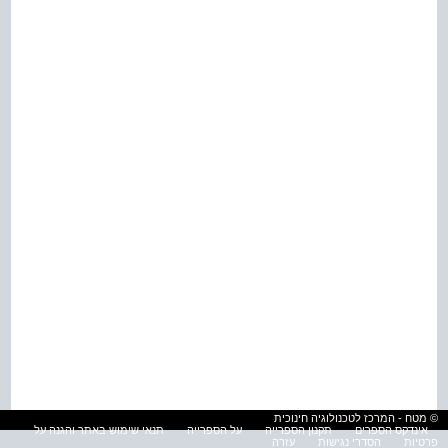
© מטח - המרכז לטכנולוגיה חינוכית
אינדקס הספרים
תקנון הספרייה
על הספרייה
תנאי שימוש באתר והגנה על
פרטיות
הסדרי נגישות
עזרה