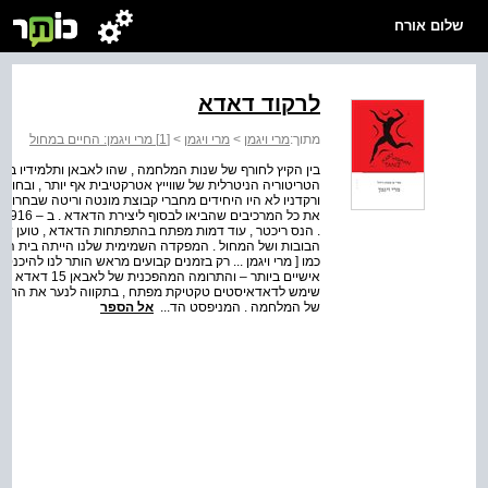
שלום אורח
לרקוד דאדא
מתוך:
מרי ויגמן
>
מרי ויגמן
>
[1] מרי ויגמן: החיים במחול
בין הקיץ לחורף של שנות המלחמה , שהו לאבאן ותלמידיו באסק
הטריטוריה הניטרלית של שווייץ אטרקטיבית אף יותר , ובחור
ורקדניו לא היו היחידים מחברי קבוצת מונטה וריטה שבחרו לה
א
. הנס ריכטר , עוד דמות מפתח בהתפתחות הדאדא , טוען שה
הבובות ושל המחול . המפקדה השמימית שלנו הייתה בית הספר
כמו [ מרי ויגמן ... רק בזמנים קבועים מראש הותר לנו להיכנס
אישיים ביותר –
שימש לדאדאיסטים טקטיקת מפתח , בתקווה לנער את החברה 
של המלחמה . המניפסט הד...
אל הספר