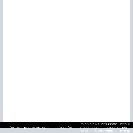
© מטח - המרכז לטכנולוגיה חינוכית
אינדקס הספרים
תקנון הספרייה
על הספרייה
תנאי שימוש באתר והגנה על
פרטיות
הסדרי נגישות
עזרה