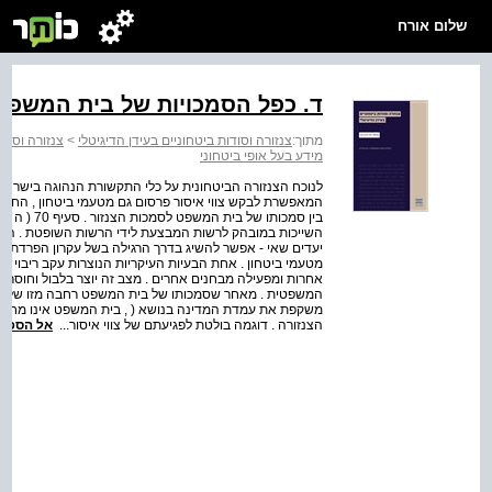
שלום אורח
ד. כפל הסמכויות של בית המשפט 
מתוך:
צנזורה וסודות ביטחוניים בעידן הדיגיטלי
>
צנזורה וסודו
מידע בעל אופי ביטחוני
המאפשרת לבקש צווי איסור פרסום גם מטעמי ביטחון , החקיק
בין סמכותו 
השייכות במובהק לרשות המבצעת לידי הרשות השופטת . הע
יעדים שאי - אפשר להשיג בדרך הרגילה בשל עקרון הפרדת הרשו
מטעמי ביטחון . אחת הבעיות העיקריות הנוצרות עקב ריבוי ר
אחרות ומפעילה מבחנים אחרים . מצב זה יוצר בלבול וחוסר א
המשפטית . מאחר שסמכותו של בית המשפט רחבה מזו של הצנ
משקפת את עמדת המדינה בנושא ( , בית המשפט אינו מחויב
הצנזורה . דוגמה בולטת לפגיעתם של צווי איסור...
אל הספר