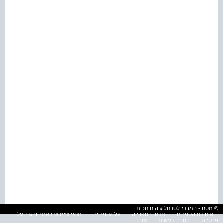
© מטח - המרכז לטכנולוגיה חינוכית
אינדקס הספרים
תקנון הספרייה
על הספרייה
תנאי שימוש באתר והגנה על
פרטיות
הסדרי נגישות
עזרה