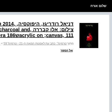
שלום אורח
צילום: אלן קבררה ,
acrylic on ;canvas, 111ש186 photo: Alain Cabrera
מתוך:
טרמינל : כתב עת לאמנות המאה ה-21 - טרמינל 59
>
ט
אל הספר