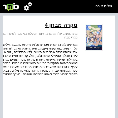
שלום אורח
מקרה מבחן 4
מתוך:
הקרב על המתנדב : גיוס והפעלת בני נוער לשינוי חברתי
מקרי מבחן
על ידי מתנדבות ונשות מקצוע , היא להעניק סיוע , ליווי ותמ
ליווי בתהליך הטיפולי הפסיכולוגי , כולל קבוצות תמיכה וקבוצות 
בקהילה ; פגישות אישיות ; ועזרה מול גורמים חיצוניים כגון מש
למיגור תופעת התקיפות המיניות באמצעים חינוכיים והסברתיים .
עקיף , בסדנאות שמעבירות מנחות ומתנדבות שעברו הכשרה מתא
ספר , מקומות עבודה , מוסדות חינוך בלתי פורמליים , צבא ו
תפקיד מכריע בדרך לשינוי החברתי המיוחל . מערך ההסברה כו