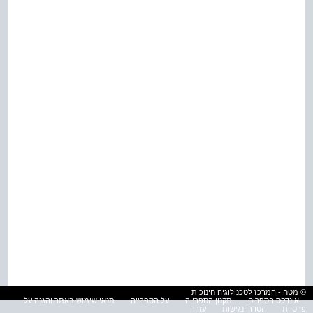
© מטח - המרכז לטכנולוגיה חינוכית
אינדקס הספרים
תקנון הספרייה
על הספרייה
תנאי שימוש באתר והגנה על
פרטיות
הסדרי נגישות
עזרה