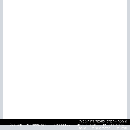
© מטח - המרכז לטכנולוגיה חינוכית
אינדקס הספרים
תקנון הספרייה
על הספרייה
תנאי שימוש באתר והגנה על
פרטיות
הסדרי נגישות
עזרה