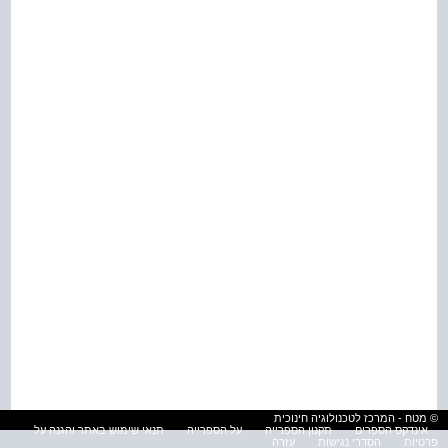
© מטח - המרכז לטכנולוגיה חינוכית
אינדקס הספרים
תקנון הספרייה
על הספרייה
תנאי שימוש באתר והגנה על
פרטיות
הסדרי נגישות
עזרה