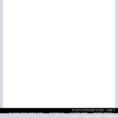
© מטח - המרכז לטכנולוגיה חינוכית
אינדקס הספרים
תקנון הספרייה
על הספרייה
תנאי שימוש באתר והגנה על
פרטיות
הסדרי נגישות
עזרה