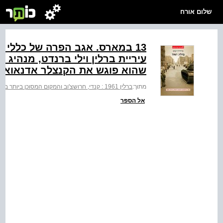
שלום אורח
13 במארס. אגב הפרה של כללי 
עיריית ברלין וילי ברנדט, מנהיג 
שהוא פוגש את הקנצלר אדנאואר (.)ary of Congress
מתוך:
ברלין 1961 : קנדי, חרושצ'וב והמקום המסוכן ביותר בתבל
אל הספר