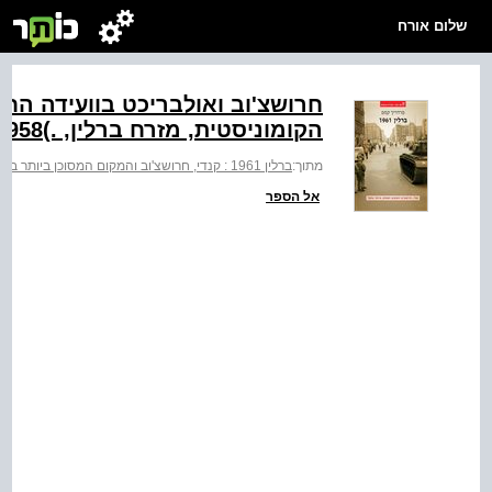
שלום אורח
חרושצ'וב ואולבריכט בוועידה ה
הקומוניסטית, מזרח ברלין, .)Sovfoto) 1958
מתוך:
ברלין 1961 : קנדי, חרושצ'וב והמקום המסוכן ביותר בתבל
אל הספר