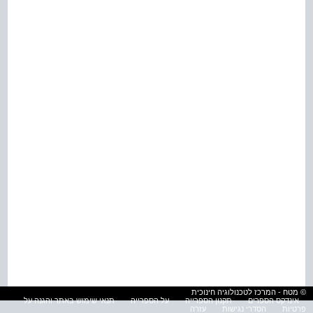
© מטח - המרכז לטכנולוגיה חינוכית
אינדקס הספרים
תקנון הספרייה
על הספרייה
תנאי שימוש באתר והגנה על
פרטיות
הסדרי נגישות
עזרה