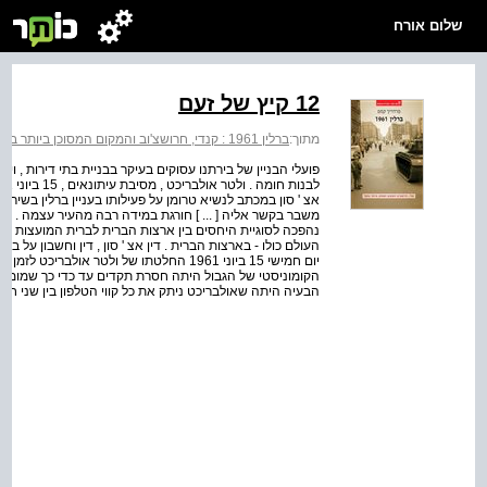
שלום אורח
12 קיץ של זעם
מתוך:
ברלין 1961 : קנדי, חרושצ'וב והמקום המסוכן ביותר בתבל
פועלי הבניין של בירתנו עסוקים בעיקר בבניית בתי דירות , וי
משבר בקשר אליה [ ... ] חורגת במידה רבה מהעיר עצמה . הי
נהפכה לסוגיית היחסים בין ארצות הברית לברית המועצות , 
יום חמישי 15 ביוני 1961 החלטתו של ולטר א
הקומוניסטי של הגבול היתה חסרת תקדים עד כדי כך שמומחי
הבעיה היתה שאולבריכט ניתק את כל קווי הטלפון בין שני חלקי העיר עוד ב - . 1952 לכן נ