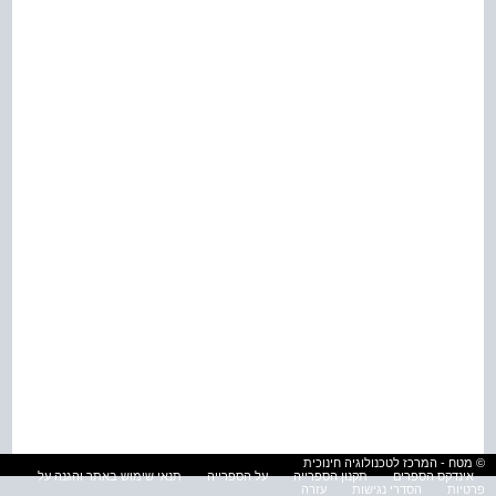
© מטח - המרכז לטכנולוגיה חינוכית
אינדקס הספרים
תקנון הספרייה
על הספרייה
תנאי שימוש באתר והגנה על
פרטיות
הסדרי נגישות
עזרה