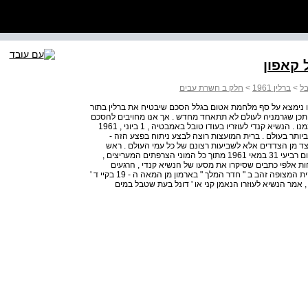
>
ברלין 1961
>
חלק ב חשרת עבים
 נימצא על סף מלחמת אטום בגלל הסכם שיבטיח את ברלין בתור
יתכן שגרמניה לעולם לא תתאחד מחדש . אך אנו מחויבים להסכם
הזה , וכמונו גם הרוסים , ואיננו יכולים להניח להם להסתלק ממנו . הנשיא קנדי לעוזריו בעודו טובל באמבטיה , 1 ביוני , 1961
ותר בעולם . ברית המועצות רוצה לבצע ניתוח בפצע הזה -
 צד מן הצדדים אלא לשביעות רצונם של כל עמי העולם . ראש
הממשלה חרושצ ' וב לנשיא קנדי , 4 ביוני , 1961 וינה פריז , יום רביעי 31 במאי 1961 מתוך כל המוני הצרפתים המעריצים ,
 אלפי כתבים שסיקרו את מסעו של הנשיא קנדי , הרגעים
הנעימים ביותר שבילה בפריז היו בעת שטבל באמבטיה הענקית המצופה זהב ב " חדר המלך " בארמון מן המאה ה - 19 בקיי ד '
 , אמר הנשיא לעוזרו הנאמן קני או ' דונל בעת שטבל במים