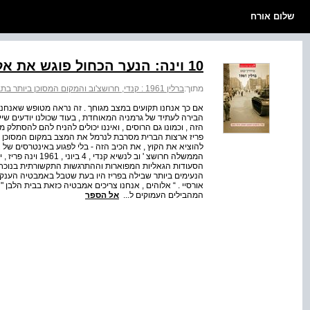
שלום אורח
10 וינה: הנער הכחול פוגש את אל קאפון
מתוך:
ברלין 1961 : קנדי, חרושצ'וב והמקום המסוכן ביותר בתבל
אם כך אנחנו תקועים במצב מגוחך . זה נראה מטופש שאנחנו
הבירה לעתיד של גרמניה המאוחדת , בעוד שכולנו יודעים שי
פריז ארצות הברית מסרבת לנרמל את המצב במקום המסוכן בי
להוציא את הקוץ , את הכיב הזה - בלי לפגוע באינטרסים של
הסעודות הגאליות המפוארות וההתרגשות התקשורתית בנוכחות
אורסיי . “ אלוהים , אנחנו צריכים אמבטיה כזאת בבית הלבן "
המהבילים העמוקים ל...
אל הספר