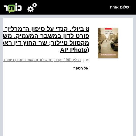
שלום אורח
8 ביולי. קנדי על סיפון ה"מרלין"
פורט לדון במשבר המעמיק. משמאל
מקסוול טיילור; שר החוץ דין רא
(AP Photo
מתוך:
ברלין 1961 : קנדי, חרושצ'וב והמקום המסוכן ביותר בתבל
אל הספר