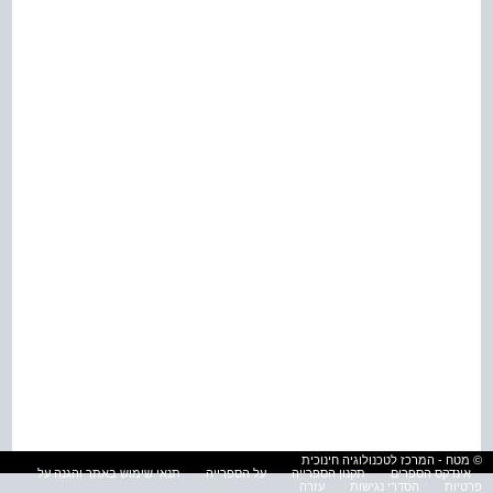
© מטח - המרכז לטכנולוגיה חינוכית
אינדקס הספרים
תקנון הספרייה
על הספרייה
תנאי שימוש באתר והגנה על
פרטיות
הסדרי נגישות
עזרה