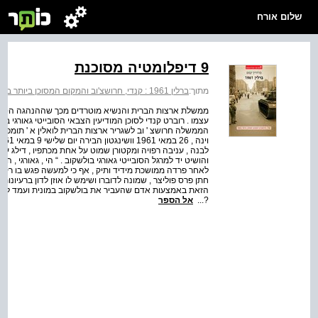
שלום אורח
9 דיפלומטיה מסוכנת
מתוך:
ברלין 1961 : קנדי, חרושצ'וב והמקום המסוכן ביותר בתבל
ממשלת ארצות הברית והנשיא מוטרדים מכך שההנהגה הסובי
הממשלה חרושצ ' וב לשגריר ארצות הברית לואלין א ' תומפ
לבנה , עניבה רפויה ומקטורן שמוט על אחת מכתפיו , דילג
והושיט יד למרגל הסובייטי גאורגי בולשקוב . “ הי , גאורגי , ה
לאחר פרדה ממושכת מידיד ותיק , אף כי למעשה פגש בו רק פע
חתן פרס פוליצר , שמונה לדוברו ושימש לו אוזן לדון ברעיו
הזאת באמצעות אדם שהעביר את בולשקוב במונית ועמד לצדו . א
?...
אל הספר