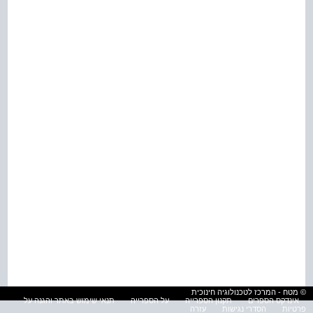
© מטח - המרכז לטכנולוגיה חינוכית
אינדקס הספרים
תקנון הספרייה
על הספרייה
תנאי שימוש באתר והגנה על
פרטיות
הסדרי נגישות
עזרה