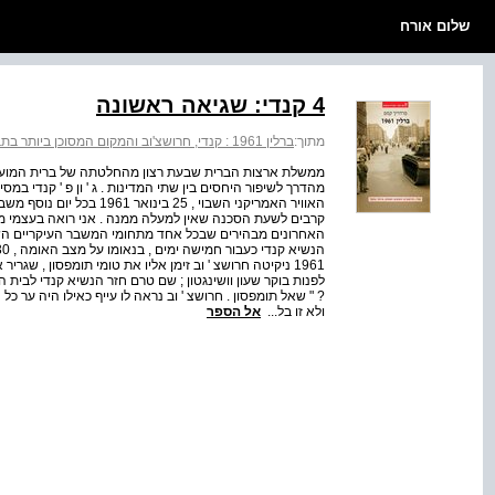
שלום אורח
4 קנדי: שגיאה ראשונה
מתוך:
ברלין 1961 : קנדי, חרושצ'וב והמקום המסוכן ביותר בתבל
ממשלת ארצות הברית שבעת רצון מהחלטתה של ברית המועצו
מהדרך לשיפור היחסים בין שתי המדינות . ג ' ון פ ' קנדי ב
האוויר האמריקני השבוי , 25
קרבים לשעת הסכנה שאין למעלה ממנה . אני רואה בעצמי מח
האחרונים מבהירים שבכל אחד מתחומי המשבר העיקריים השתלש
1961 ניקיטה חרושצ ' וב זימן אליו את טומי תומפסון , ש
לפנות בוקר שעון וושינגטון ; שם טרם חזר הנשיא קנדי לבית 
? " שאל תומפסון . חרושצ ' וב נראה לו עייף כאילו היה ער כל 
ולא זו בל...
אל הספר