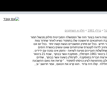
>
ברלין 1961
>
חלק א השחקנים
ת ורואה בצעד הזה של הממשלה הסובייטית סילוק מכשול חמור
מסיבת העיתונאים הראשונה שלו בתפקיד נשיא לאחר שחרור צוות
 בינואר 1961 בכל יום נוסף משבר חדש . בכל יום פתרון המשברים נעשה קשה יותר . בכל יום אנו
ויב לדווח לקונגרס שהניתוחים שאנו עושים בעשרת הימים
לות העניינים מגיעה לשיאה - והזמן אינו נמנה עם ידידינו .
הנשיא קנדי כעבור חמישה ימים , בנאומו על מצב האומה , 30 בינואר 1961 הקרמלין , מוסקבה עשר בבוקר , שבת 21 בינואר
גריר ארצות הברית במוסקבה , לקרמלין בשעה עשר בבוקר , שתיים
הלבן מהחגיגות לציון כניסתו לתפקיד . “ קראת את נאום ההשבעה
הלילה . קולו היה צרוד . הוא קרא את הנאום , אמר חרושצ ' וב ,