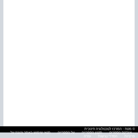
© מטח - המרכז לטכנולוגיה חינוכית
אינדקס הספרים
תקנון הספרייה
על הספרייה
תנאי שימוש באתר והגנה על
פרטיות
הסדרי נגישות
עזרה