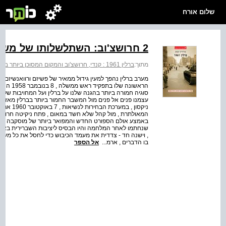
שלום אורח
2 חרושצ'וב: השתלשלותו של משבר ברלין
מתוך:
ברלין 1961 : קנדי, חרושצ'וב והמקום המסוכן ביותר בתבל
מערב ברלין נהפך למעין גידול ממאיר של פשיזם ורוואנשיזם . 
הראשונה
סוגיה חמורה ביותר בהגנה שלנו על ברלין ועל המחויבות שלנו ל
המאולתרת , מול קהל שלא חשד במאום , פתח ניקיטה חרושצ '
באמצע אולם הספורט החדש והמפואר ביותר של מוסקבה , ואמ
שנחתמו לאחר המלחמה והיו הבסיס ליציבות השברירית באיר
, וישנה חד - צדדית את מעמד הכיבוש כדי לחסל את כל מער
בו הדברים , ארמ...
אל הספר