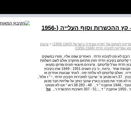
התפוררות וקריסה בקיבוץ הדתי – קץ ההכשרות וסוף העלייה (1956-
לאתוס של ‘תורה ועבודה' בישראל (1956-1943)
>
ציונות
ריקה לקיבוץ הדתי (1956-1948)
רובם לא פנו לקיבוץ הדתי . האחרים שפנו אליו , פוזרו במשקים
ליך קליטתם בקיבוץ הדתי חורג מתחום מחקרנו אולם לשם השלמת
ץ הדתי וגורל קליטתם . גרעינים מיוצאי תוניס ומרוקו נמצאו
בטירת צבי , יבנה , בארות יצחק , שדה אליהו , משואות יצחק וקבוצת שחר . נראה , כי בין השנים 1951 - 1949 שהו בקיבוץ
מאלג ' יריה . ואולם קליטתם לא עלתה יפה . לאחר שבועות אחדים או
מספר חודשים קבוצות וגרעינים התפורר ואחר כך עזבו את הקיבוץ . 37 ראו מכתב מ ' שיינבך למזכירות הקיבוץ הדתי , י " ז אלול ,
 : " ... וכי אתה לא מכיר את מצבנו בארץ שהנך כותב על שליחת חבר מכאן
להדרכתכם ? " , מכתב ד ' אינטריליגטור למ ' שיינבך , 4 באוקטובר , 1946 אהקבה " ד , . 48 - 283 38 ראו “ אנו לא מצאנו
אל