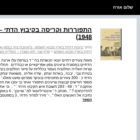
שלום אורח
1948)
מתוך:
ציונות דתית בארץ מבוא השמש : מ'אהבת ציון' בצפון אפריקה 
דתית בארץ מבוא השמש
>
פרק שני: חזון ושברו – העלייה מצפון אפ
מאות צעירים דתיים יוצאי הכשרות בח " ד בצרפת עלו ארצה . 
הדתיים במסגרת גרעינים צפון אפריקאיים או כבודדים . תה
קורות העלייה החלוצית נעמוד בכלליות על פיזור החלוצים בקיבו
הדתי כ - 300 צעירים מתוניסיה ובעיקר ממרוקו ומעט 
אהקבה " ד ; 48 - 283 תשובת איש הקיבוץ הדתי
נתיבה אל האנשים האלו " , י ' פירר למדור הדתי , 3 בספטמבר , 1950 אהקבה " ד , ; 51 - 307 חשיבות ההכשרה ר...
הספר