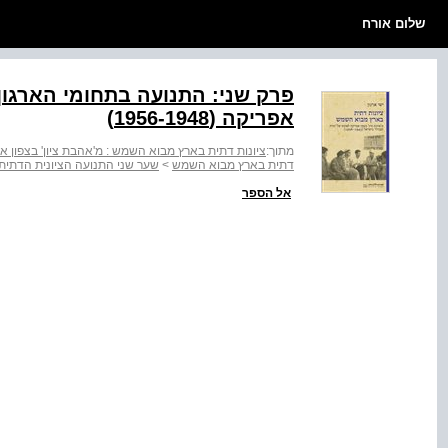
שלום אורח
פרק שני: התנועה בתחומי הארגון ה
אפריקה (1956-1948)
מתוך:
ציונות דתית בארץ מבוא השמש : מ'אהבת ציון' בצפון אפריקה 
דתית בארץ מבוא השמש
>
שער שני התנועה הציונית הדתית בצפו
אל הספר