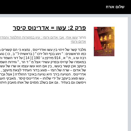
שלום אורח
פרק 2: עשו = אדרינוס קיסר
מתוך:
עשו אחי, אבי אדום ורומי : עיון במקורות התלמוד וה
אדום ורומי
מלבד קשר של זיהוי בין עשו ואדריינוס , נמצא כי הם קשורי
רבה עז ג , ת " א , 914 מיר
ביעקב אכן קשור בעשו , בין אם הוא עשו עצמו או שרו של עשו
של אדום – שרה של רומי – פוגע בדור העתיד לצאת מיעקב , כ
אדריינוס . הנגיעה בירך היא נגיעה באיבר ההולדה [ אצל גבר
. עשו פוגע ביעקב על ידי שלוחו – אדריינוס קיסר . מאבקי העב
ויימשכו גם בעתיד . גם אם בשלב מסוים של אותו מאבק היתה י