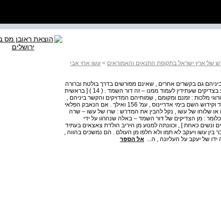
מדרש של ארץ ישראל בתקופת התנאים והאמוראים
>
עשו אחי אבי
ם ביניהם גם בקשרים אחרים , שאינם מפורשים בדרך בולטת וברורה
כמו הראשונים : " ויגע בכף רגל ירכו " ( בראשית ל " ב , כו ) נגע בצדיקים שעתידין לעמוד ממנו – זה דור השמד . ( 14 ) [ בראשית
קין ג ' 190 ] [ 14 ] על דור השמד והרוגי מלכות : זמנם ומקומם , שמותיהם המדויקים והקשר ביניהם ,
במאמרו של קרויס ובפרק עשירי אצל מ " ד הר , " גזירות השמד וקידוש השם בימי אדריינוס , עמ' 156 ואילך . אם הנאבק הפלאי
 או שלוחו של עשו , נקל להבין את המדרש : שרו של עשו – שרה
לומר : מן הצדיקים של דור השמד – באלה שנהרגו על ידי
ים ונשים כאחת ] , וכוונתה למנוע מן היריב הולדת צאצאים בעתיד
ר בין עשו ויעקב לא תמו ולא חלפו מן העולם . הם נמשכים בהווה ,
דו של יעקב על העליונה , ה...
אל הספר