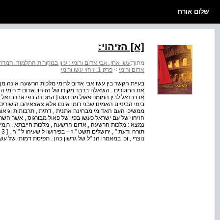
שלום אורח
[א] הזיהוי:
מתוך:
עשו אחי, אבי אדום ורומי : עיון במקורות התלמוד וה
אדום ורומי
>
פרק 1: זיהוי עשו ורומי
בעיית הקשר בין עשו אבי אדום לרומי מלכות הרשעה אינה מן
את החוקרים . השאלה בדבר מקורו של הזיהוי אדום = רומי היא 
אברבנאל לבין המומר פאול מבורגוס [ המכונה בפי אברבנאל : 
בימי הביניים האמינו שבני רומי אינם אלא צאצאיהם הישירים 
ממשיכי העם האדומי מבחינה אתנית , דתית , תרבותית וגיאוג
נוצרי , וכן במאמרו הנ "ל של גרשון כהן . תפיסת דמותו של