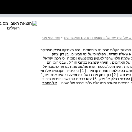
מדרש של ארץ ישראל בתקופת התנאים והאמוראים
>
עשו אחי אבי
 הבעיות הקלות מבחינה היסטורית . היא העסיקה ועדיין מעסיקה
שאלה יסודית . הפולמוס של ימי הביניים , בין דון יצחק
שלמה הלוי שהפך לאגמון בורגיננשש ] מוכיח , כי חכמי ישראל
של האדומים , והזיהוי שנמצא בכתבי חז " ל , שבני רומי הם
רפית , אינו מוטל בספק . אותו פולמוס צמח כנראה כתגובה על
הזיהוי של עם ישראל כעשו בפיו של פאול מבורגוס , אשר השתמש בטיפולוגיה נוצרית קדומה . [ 1 ] בין כינוייה הקבועים של רומי
נמצא : מלכות הרשעה , אדום הרשעה , מלכות חייבתא , רומי חייבתא . [ 2 ] דון יצחק אברבנאל , פירוש על נביאים אחרונים , "
תורה ודעת " , ירושלים תשט " ז – בפירושו לישעיהו ל " ה . [ 3 ] הזכרתי בחלק א ' פרק , 15 עשו בברית החדשה ובוויכוח היהודי -
 עשו בספרות האגדה מתנהלת על פי דרכה של השיט...
אל הספר