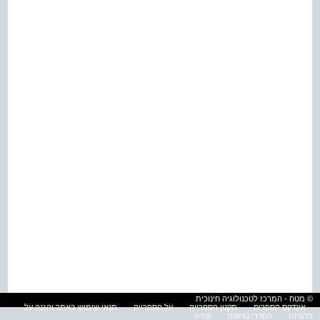
© מטח - המרכז לטכנולוגיה חינוכית
אינדקס הספרים
תקנון הספרייה
על הספרייה
תנאי שימוש באתר והגנה על
פרטיות
הסדרי נגישות
עזרה