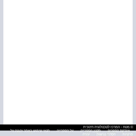
© מטח - המרכז לטכנולוגיה חינוכית
אינדקס הספרים
תקנון הספרייה
על הספרייה
תנאי שימוש באתר והגנה על
פרטיות
הסדרי נגישות
עזרה