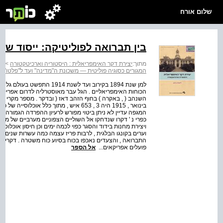
שלום אורח
בין תברואה לפוליטיקה: ייסוד שכונת
מתוך:
יצירת דקר האימפריאלית : היסטוריה וארכיטקטורה
>
יצ
המגורים כסוגיה פוליטית — משכונת ה"מדינה" ועד ל"פלטו" ש
למן שנת 1894 בקירוב ועד לשנ
הכוחות האימפריאליים . הגל עבר מאוסטרליה לדרום אפריקה 
בינואר , 1915 היה 3 , 653 איש , מתוך כ
המגפה עדיין לא ניתן ביטוי מפורש לרעיון ההפרדה הגמורה בין 
כפרי נ ' דקרו שנדחקו אל השוליים הצפוניים מערביים של מרכ
ויצירת מחנות בידוד והסגר כפוי לכמה ימים וכן חיסון אוכלוסי
וערים בקונגו הבלגית , לרבות פריז עצמה כמה עשרות שנים ק
התברואה , והצעדים נאכפו בכוח בסיוע כוח משטרה . דקרים רב
פועלים אפריקאים...
אל הספר