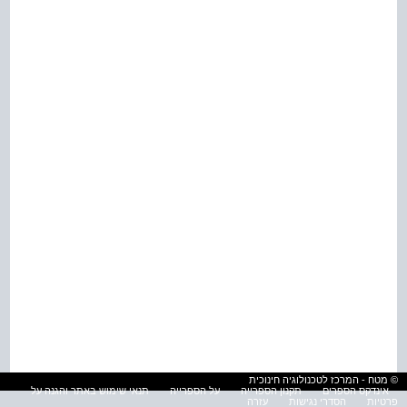
© מטח - המרכז לטכנולוגיה חינוכית
אינדקס הספרים
תקנון הספרייה
על הספרייה
תנאי שימוש באתר והגנה על
פרטיות
הסדרי נגישות
עזרה