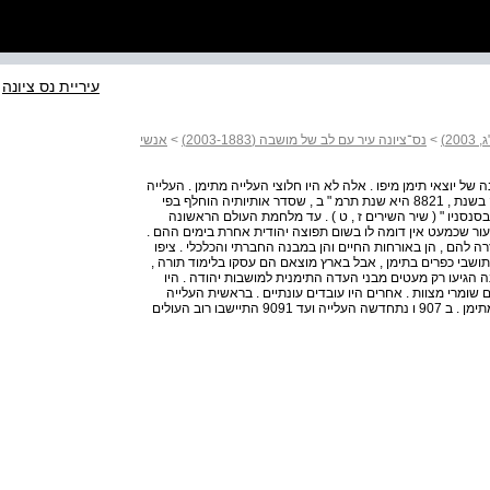
עיריית נס ציונה
>
נס־ציונה עיר עם לב של מושבה (2003-1883)
>
אנשי
יונה קבוצה ראשונה של יוצאי תימן מיפו . אלה לא היו חלוצי העלייה מתימן . העלייה
המשמעותית הראשונה של יהודים מתימן לארץ ישראל הייתה בשנת , 8821 היא שנת תרמ " ב , שסדר אותיותיה הוחלף בפי
סנסניו " ( שיר השירים ז , ט ) . עד מלחמת העולם הראשונה
עור שכמעט אין דומה לו בשום תפוצה יהודית אחרת בימים ההם .
רה להם , הן באורחות החיים והן במבנה החברתי והכלכלי . ציפו
תושבי כפרים בתימן , אבל בארץ מוצאם הם עסקו בלימוד תורה ,
הגיעו רק מעטים מבני העדה התימנית למושבות יהודה . היו
 שומרי מצוות . אחרים היו עובדים עונתיים . בראשית העלייה
השנייה , בשנים , 9061 - 1904 באו משפחות מעטות בלבד מתימן . ב 907 ו נתחדשה העלייה ועד 9091 התיישבו רוב העולים