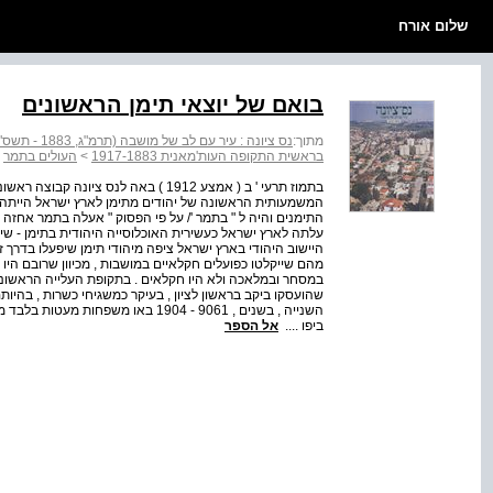
שלום אורח
בואם של יוצאי תימן הראשונים
מתוך:
נס ציונה : עיר עם לב של מושבה (תרמ"ג, 1883 - תשס"ג, 2003)
בראשית התקופה העות'מאנית 1917-1883
>
העולים בתמר
בתמוז תרעי ' ב ( אמצע 1912 ) באה לנס צ
התימנים והיה ל " בתמר '/ על פי הפסוק " אעלה בתמר אחזה ב
עלתה לארץ ישראל כעשירית האוכלוסייה היהודית בתימן - שי
היישוב היהודי בארץ ישראל ציפה מיהודי תימן שיפעלו בדרך ז
מהם שייקלטו כפועלים חקלאיים במושבות , מכיוון שרובם היו 
במסחר ובמלאכה ולא היו חקלאים . בתקופת העלייה הראשונה 
שהועסקו ביקב בראשון לציון , בעיקר כמשגיחי כשרות , בהיותם
ביפו ....
אל הספר