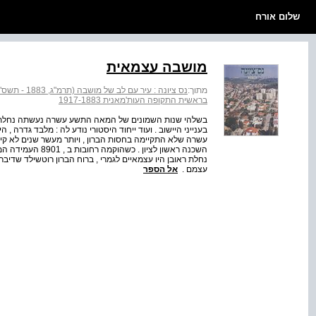
שלום אורח
מושבה עצמאית
מתוך:
נס ציונה : עיר עם לב של מושבה (תרמ"ג, 1883 - תשס"ג, 2003)
בראשית התקופה העות'מאנית 1917-1883
בשלהי שנות השמונים של המאה התשע עשרה נעשתה נחלת רא
בענייני היישוב . ועוד ייחוד היסטורי נודע לה : מלבד גדר
עשרה שלא התקיימה בחסות הברון , ויותר מעשר שנים לא ק
השכנה ראשון לציון
נחלת ראובן היו עצמאיים לגמרי , ברוח הברון רוטשילד שדיבר
עצמם .
אל הספר