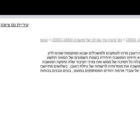
עיריית נס ציונה
>
נס־ציונה עיר עם לב של מושבה (2003-1883)
>
אנשי
ובן מרכז לעסקנים ולמשכילים שבאו ממקומות שונים לדון
ה , היא הייתה המושבה היחידה בשנות השמונים של המאה התשע
יבלה כל תמיכה של ממש ואת צורכי הציבור שלה סיפקה המושבה
 . כשהוקמה רחובות ב , 8901 העמידה המושבה את מוסדותיה לרשותה של נחלת ראובן . כשלושים מתיישבי
 על עובדי אדמה יהודים המסתפקים במועט , בונים ונבנים בכוחות