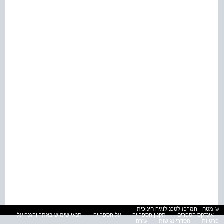
© מטח - המרכז לטכנולוגיה חינוכית
אינדקס הספרים
תקנון הספרייה
על הספרייה
תנאי שימוש באתר והגנה על
פרטיות
הסדרי נגישות
עזרה