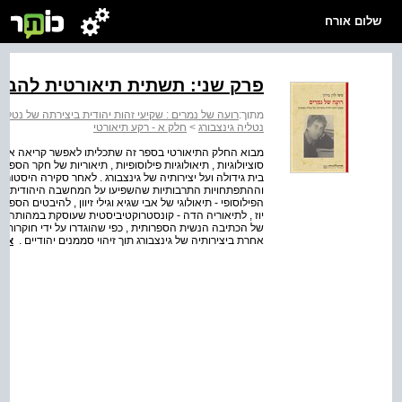
שלום אורח
פרק שני: תשתית תיאורטית להבנ
מתוך:
רועה של נמרים : שקיעי זהות יהודית ביצירתה של נטליה 
נטליה גינצבורג
>
חלק א - רקע תיאורטי
מבוא החלק התיאורטי בספר זה שתכליתו לאפשר קריאה אחרת ב
סוציולוגיות , תיאולוגיות פילוסופיות , תיאוריות של חקר הס
בית גידולה ועל יצירותיה של גינצבורג . לאחר סקירה היסטורי
וההתפתחויות התרבותיות שהשפיעו על המחשבה היהודית , אתי
הפילוסופי - תיאולוגי של אבי שגיא וגילי זיוון , להיבטים הספר
יוז , לתיאוריה הדה - קונסטרוקטיביסטית שעוסקת במהותה הח
של הכתיבה הנשית הספרותית , כפי שהוגדרו על ידי חוקרות פמ
אחרת ביצירותיה של גינצבורג תוך זיהוי סממנים יהודיים .
אל 