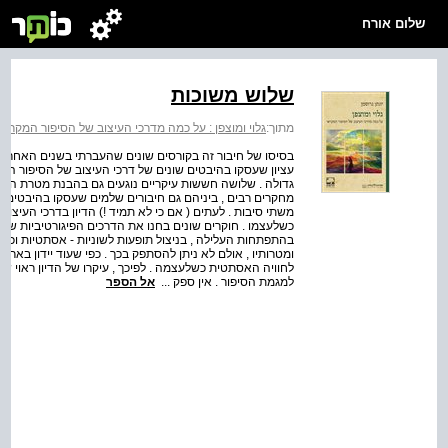
שלום אורח
שלוש משוכות
מתוך:
גלוי ומוצפן : על כמה מדרכי העיצוב של הסיפור המקראי
בסיסו של חיבור זה בקורסים שונים שהעברתי בשנים האחרונו
עציון שעסקו בהיבטים שונים של דרכי העיצוב של הסיפור המ
גדולה . שלושה חששות עיקריים נוגעים גם בהבנת מטרת הספר 
מחקרים רבים , ביניהם גם חיבורים שלמים שעסקו בהיבטים 
משתי סיבות . לעתים ( אם כי לא תמיד !) הדיון בדרכי העי
כשלעצמו . חוקרים שונים בחנו את הדרכים הפיגורטיביות שבו
בהתפתחות העלילה , בניצול תופעות לשוניות - אסתטיות וכדו
ומטרותיו , אולם לא ניתן להסתפק בכך . כפי שעוד יידון בארי
לחוויה האסתטית כשלעצמה . לפיכך , עיקרו של הדיון ראוי ש
למגמת הסיפור . אין ספק ...
אל הספר