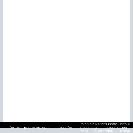
© מטח - המרכז לטכנולוגיה חינוכית
אינדקס הספרים
תקנון הספרייה
על הספרייה
תנאי שימוש באתר והגנה על
פרטיות
הסדרי נגישות
עזרה