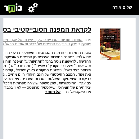
שלום אורח
לקראת המפנה הסובייקטיבי בספ
מתוך:
אותיות יהודיות בספריית פושקין : יצירתו של יוסף חיים
פושקין
>
פרק ג: ביקורת הספרות של ברנר ותאוריות הראליזם 
סוגיית התמורות בנורמות האסתטיות והשתקפות הלכי הרוח הא
מוצא לדיון במפנה בספרות העברית מן הספרות האובייקטיבי
החדשה . לראשונה ניסה ברנר להתחקות על המפנה הזה זמן
נפש אחת " מעל דפי הקובץ " רשפים " ( תמוז תרס " ט ) . מענ
אירופה בצד כישלון ניסיונות התקומה בארץ ישראל , קודם במ
זאת ועוד , המצב ההיסטורי של העם היהודי היום מחייב , על פ
בביקורת הפואטיקה השולטת בספרות העברית מימי מנדלי . במ
עם עקרון ההיסטוריות , שכן משעה שיצירה ספרותית מקבלת מע
יצירותיהם של הומרוס , שייקספיר וסרוונטס — לא זו בלבד ש
את האקטואליות ...
אל הספר