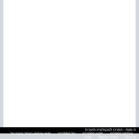
© מטח - המרכז לטכנולוגיה חינוכית
אינדקס הספרים
תקנון הספרייה
על הספרייה
תנאי שימוש באתר והגנה על
פרטיות
הסדרי נגישות
עזרה