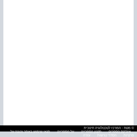
© מטח - המרכז לטכנולוגיה חינוכית
אינדקס הספרים
תקנון הספרייה
על הספרייה
תנאי שימוש באתר והגנה על
פרטיות
הסדרי נגישות
עזרה