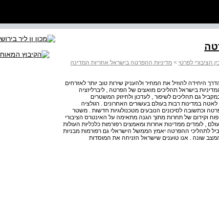
טה
ן הציבורי לפרטי
>
מדיניות ההפרטה בישראל אחריות המדינה
דרך היחידה להוזיל את המחיר ולהעניק שירות טוב יותר לאזרחים
 המדיניות בישראל תהליכים מואצים של הפרטה , ליברליזציה
קביל גם תהליכים לשיפור , לעדכון ולחיזוק המשטרים
לאטה במדינות רבות בעולם בעשורים האחרונים . רגולציה
טה וכתשובה לסיכונים הנובעים מטכנולוגיות חדשות . משטר
פוח וקידום של תחרות מתוך הגנה מתאימה על האינטרס הציבורי
ולם , לומדים ממדינות אחרות ומאמצים רפורמות כלכליות העולות
ביל לתהליכי ההפרטה יאמץ הממשל הישראלי גם רפורמות מבניות
 המצב שונה . אנו טוענים שישראל הזניחה את המוסדות