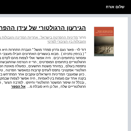
שלום אורח
הגירעון הרגולטורי של עידן ההפר
מתוך:
מדיניות ההפרטה בישראל : אחריות המדינה והגבולות בי
והגבולות בין הציבורי לפרטי
דוד לוי - פאור נעם גדרון סמדר מושל " הגברת התחרות היא ה
" ( בנימין נתניהו ) . מבוא בעשורים האחרונים הובילו מעצבי
ומסחור בתחומים רבים . היה אפשר אולי לצפות מהם לקדם במ
הרגולטוריים בתחומים המופרטים ; הרי זו הנורמה שהתגבשה 
נתפסת בעולם , במיוחד משנות התשעים , כפעולה מאזנת הפר
רגולטורי אפקטיבי נתפס לעתים קרובות כמאפשר הפרטה , טי
. כיוון שמעצבי המדיניות הישראלים עוקבים אחר המתרחש בע
בקנה אחד עם מגמות בין לאומיות , היה אפשר לצפות שבמק
, ובכלל זה שיפור המשטר הרגולטורי וחיזוקו . למרבה הצער ,
הרגולטורייים שלה , ועל כן היא סובלת מ...
אל הספר