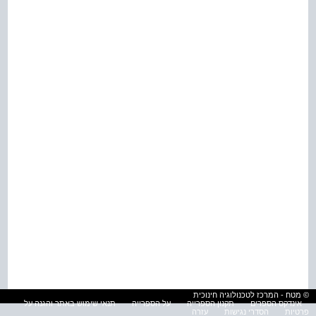
© מטח - המרכז לטכנולוגיה חינוכית
אינדקס הספרים
תקנון הספרייה
על הספרייה
תנאי שימוש באתר והגנה על
פרטיות
הסדרי נגישות
עזרה