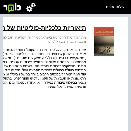
שלום אורח
תיאוריות כלכליות-פוליטיות של 
מתוך:
מדיניות ההפרטה בישראל : אחריות המדינה והגבולות בי
והגבולות בין הציבורי לפרטי
שיר חבר א . מבוא על פי ההגדרה המקובלת והמצומצמת , הפר
, ממשקיעים פרטיים ( ובכלל זה משקיעים מוסדיים ) , ומארגונ
מממשלות , מרשויות מקומיות ומגופים ציבוריים אחרים . במ
מסים , מהשקעה ציבורית ומהלאמה . בשנות השמונים של 
הראשונית או הטבעית של הקניין . רכוש הופך לפרטי בתהליך של
נשאר בבעלות ציבורית במידה זו או אחרת . מאגרי מים , למשל
פרטית המתיר...
אל הספר