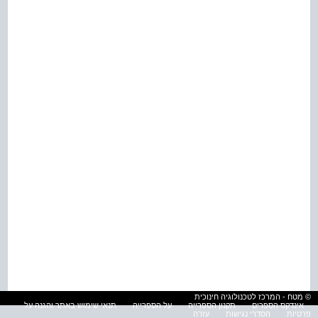
© מטח - המרכז לטכנולוגיה חינוכית
אינדקס הספרים
תקנון הספרייה
על הספרייה
תנאי שימוש באתר והגנה על
פרטיות
הסדרי נגישות
עזרה