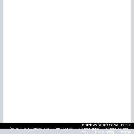
© מטח - המרכז לטכנולוגיה חינוכית
אינדקס הספרים
תקנון הספרייה
על הספרייה
תנאי שימוש באתר והגנה על
פרטיות
הסדרי נגישות
עזרה