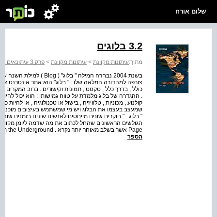
שלום אורח
3.2 בלוגים
מתוך:
עיתונות מקוונת
>
עיתונות מקוונת
>
פרק 3 עיתונאים חדשים?
צורפה למהדורה המלאה שלו . " בלוג" הוא אתר אינטרנט אשר ה
כולל , בדרך כלל , טקסט , תמונות וקישורים . ברוב המקרים ק
. ההגדרה של בלוג מלמדת על טווח גמישותו : הוא יכול להיות א
קולנוע , מכוניות , טלוויזיה , בישול או טכנולוגיה , או להיות
שמעצב בעצמו את הבלוג ויש מי שמשתמש בעיצובים מוכנים ו
" בלוג . " חוקרים שונים מייחסים לאנשים שונים בזמנים שונ
Page אשר בשלב מאוחר יותר נקרא . Links from the Underground שנתיים לאחר הקמת האתר , בינואר , 1996 הוא...
הספר