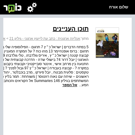
שלום אורח
תוכן העניינים
מתוך:
אנליזה ארגונית : כתב עת לייעוץ ארגוני - גיליון 21
>
אנלי
5 בפתח הדברים | ישראל כ " ץ 7 תרגום 
קב
הארגוני | יובל דרור 74 בישולי שדה - הדרכה קב
המע...
אל הספר