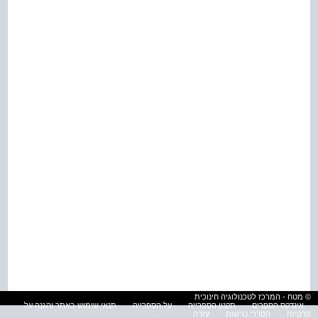
© מטח - המרכז לטכנולוגיה חינוכית
אינדקס הספרים
תקנון הספרייה
על הספרייה
תנאי שימוש באתר והגנה על
פרטיות
הסדרי נגישות
עזרה