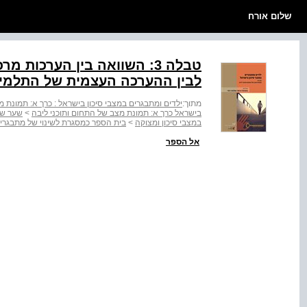
שלום אורח
טבלה ‭:3‬ השוואה בין הערכו
לבין ההערכה העצמית של התלמי
מתוך:
ילדים ומתבגרים במצבי סיכון בישראל : כרך א: תמונת מ
בישראל כרך א: תמונת מצב של התחום ותוכני ליבה
>
שער שלי
במצבי סיכון ומצוקה
>
בית הספר כמסגרת לשינוי של מתבגרים
אל הספר