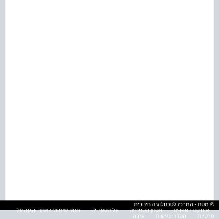
© מטח - המרכז לטכנולוגיה חינוכית
אינדקס הספרים
תקנון הספרייה
על הספרייה
תנאי שימוש באתר והגנה על
פרטיות
הסדרי נגישות
עזרה