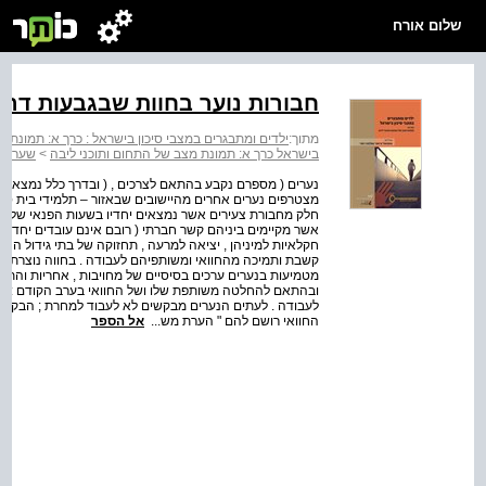
שלום אורח
חבורות נוער בחוות שבגבעות דרו
מתוך:
ילדים ומתבגרים במצבי סיכון בישראל : כרך א: תמונת מ
בישראל כרך א: תמונת מצב של התחום ותוכני ליבה
>
שער שני
נערים ( מספרם נקבע בהתאם לצרכים , ( ובדרך כלל נמצאים
מצטרפים נערים אחרים מהיישובים שבאזור – תלמידי בית ספר 
אשר מקיימים ביניהם קשר חברתי ( רובם אינם עובדים יחדיו 
חקלאיות למיניהן , יציאה למרעה , תחזוקה של בתי גידול הח
קשבת ותמיכה מהחוואי ומשותפיהם לעבודה . בחווה נוצרת מע
מטמיעות בנערים ערכים בסיסיים של מחויבות , אחריות והתמד
ובהתאם להחלטה משותפת שלו ושל החוואי בערב הקודם : החו
לעבודה . לעתים הנערים מבקשים לא לעבוד למחרת ; הבקשה 
החוואי רושם להם " הערת מש...
אל הספר