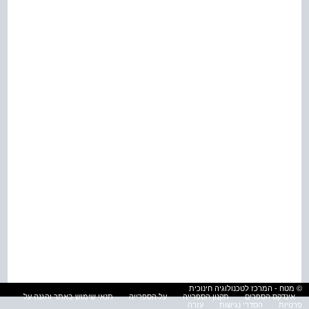
© מטח - המרכז לטכנולוגיה חינוכית
אינדקס הספרים
תקנון הספרייה
על הספרייה
תנאי שימוש באתר והגנה על
פרטיות
הסדרי נגישות
עזרה