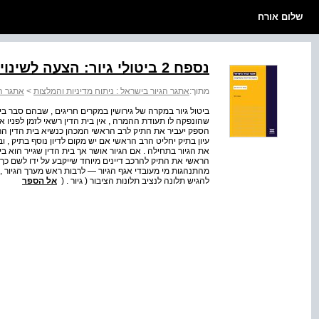
שלום אורח
נספח 2 ביטולי גיור: הצעה לשינוי כללי הדיון לגיור
מתוך:
אתגר הגיור בישראל : ניתוח מדיניות והמלצות
>
אתגר הג
ביטול גיור במקרה של גירושין במקרים חריגים , שבהם סבר בי
שהונפקה לו תעודת ההמרה , אין בית הדין רשאי לזמן לפניו א
הספק יעביר את התיק לרב הראשי המכהן כנשיא בית הדין הרב
עיון בתיק יחליט הרב הראשי אם יש מקום לדיון נוסף בתיק ,
את הגיור בתחילה . אם הגיור אושר אך בית הדין שגייר הוא בית 
הראשי את התיק להרכב דיינים מיוחד שייקבע על ידו לשם כך .
מהתנהגות מי מעובדי אגף הגיור — לרבות ראש מערך הגיור , 
להגיש תלונה לנציב תלונות הציבור ( גיור . (
אל הספר