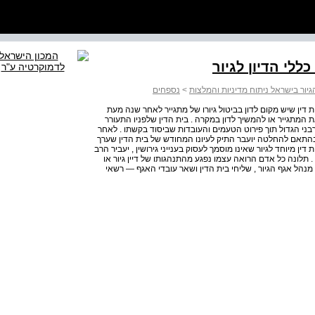
יור בישראל ניתוח מדיניות והמלצות
>
נספחים
ת דין שיש מקום לדון בביטול גיורו של מתגייר לאחר שנה מעת
ת המתגייר או להמשיך לדון במקרה . בית הדין שלפניו התעורר
ני הגדול תוך פירוט הטעמים והעובדות שביסוד בקשתו . לאחר
 ובהתאם להחלטה יועבר התיק לעיונו המחודש של בית הדין שערך
דין מיוחד לגיור שאינו מוסמך לעסוק בענייני גירושין , יעביר הרב
 תלונה כל אדם הרואה עצמו נפגע מהתנהגותו של דיין גיור או
מנהל אגף הגיור , שליחי בית הדין ושאר עובדי האגף — רשאי