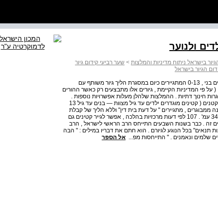
יור בישראל ניתוח מדיניות והמלצות
>
שער רביעי קידום גיור
ום הגיור בישראל
כ 20 % מכלל המתגיירים מקרב יוצאי חבר המדינות הם קטינים בני , 0-13 המתגיירים כיום במסגרת הליך גיור משותף עם
 ( על פי המדיניות הקיימת , גיורים אלו מתבצעים רק כאשר ההורים
ות חינוך דתיות . ההמלצות שלהלן מעלות אפשרויות נוספות .
גיור ילדים בהסכמת הוריהם על פי ההלכה אפשר לגייר ילדים קטנים ( קטינים מוגדרים ילדים עד גיל מצוות — בנים עד גיל 13
ינים , בשונה ממבוגרים , מתגיירים " על דעת בית דין" וללא הליך של קבלת
מצוות . על כן , 298 חנין , לבוא בקהל ישראל ( לעיל הערה , ( 34 עמ' . 107 לפי דעות מרכזיות בהלכה , אפשר לגייר קטינים גם
יים זה . כבר בשנות השבעים התייחס הרב הראשי לישראל , הרב
ת תנאים" בכל הנוגע לגיורם . הוא חתם את דבריו במילים : " הבה
ודים שלמים ונאמנים . " התייחסות מפ...
אל הספר