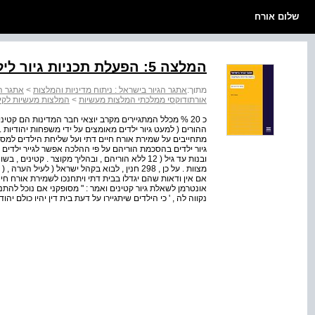
שלום אורח
המלצה 5: הפעלת תכניות גיור לילדים ולנוער
מתוך:
אתגר הגיור בישראל : ניתוח מדיניות והמלצות
>
אתגר הג
אורתודוקסי ממלכתי המלצות מעשיות
>
המלצות מעשיות לקיד
ההורים ( למעט גיור ילדים מאומצים על ידי משפחות יהודיות .
מתחייבים על שמירת אורח חיים דתי ועל שליחת הילדים למסגר
ובנות עד גיל ( 12 ללא הוריהם , ובהליך מקוצר . קט
אם אין ודאות שהם יגדלו בבית דתי ויתחנכו לשמירת אורח ח
אונטרמן לשאלת גיור קטינים ואמר : " מסופקני אם נוכל להתנו
נקווה לה , ' כי הילדים שיתגיירו על דעת בית דין יהיו כולם יה