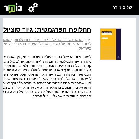
שלום אורח
החלופה הפרגמטית: גיור סוציולוג
מתוך:
אתגר הגיור בישראל : ניתוח מדיניות והמלצות
>
אתגר הג
לחוסר ההצלחה של הגיור בישראל והפתרונות
>
פרק שישי מגי
בישראל
למעט איום הפיצול בתוך העולם האורתודוקסי , אף אחת מהח
מערך הגיור הממלכתי . ההצעות לגיור חילוני או לביטול מעור
קטנה בעלת כוח פוליטי מועט . הניסיונות הלא אורתודוקסיים
האורתודוקסי חרף מאבק שנמשך למעלה מארבעה עשורים בתמ
הממשית המתחרה עם הגיור האורתודוקסי היא הקריאה שלא לעשו
למעשה בישראל ב"גיור סוציולוגי , " ביטוי רב משמעות שטבע פר
הוא שתהליכי ההתבוללות החברתית מייתרים כל צורך בגיור רשמי
הישראלים , הופכים בתהליך הדרגתי , אך ודאי , ליהודים מבח
האוכלוסייה היהודית את העולים הלא יהודים אל חיקה גם אם 
החברה היהודית בישראל ...
אל הספר