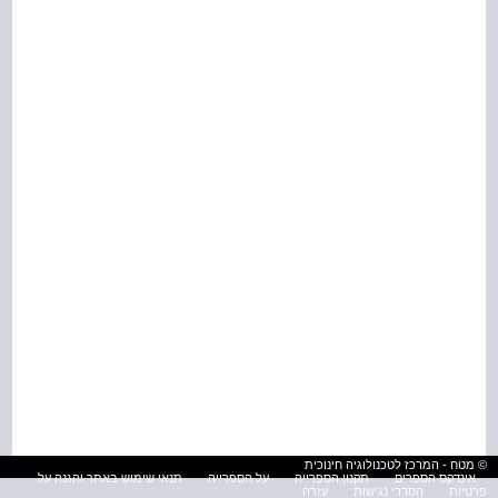
© מטח - המרכז לטכנולוגיה חינוכית
אינדקס הספרים
תקנון הספרייה
על הספרייה
תנאי שימוש באתר והגנה על
פרטיות
הסדרי נגישות
עזרה