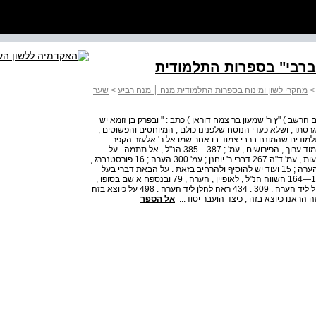
מחקרי לשון ומינוח בספרות התלמודית מנח ׀ מנח רביע
>
שער
הרשב ) "ץ ר' שמעון בר צמח דוראן ) כתב : " ובפרק בן זומא יש
גרסתו , ושלא כעדי הנוסח שלפנינו כולם , המיוחסים והפשוטים ,
למודים שהמונח ברבי צמוד בו אחר שמו אל ר' אלעזר הקפר . .
431 על ניסוח קושיית התלמוד בשם אמורא ראה פרידמן , תלמוד ערוך , הפירושים , עמ' ; 387—385 הנ"ל , אל תתמה . על
ייחוס שמועות מארץ ישראל בבבלי לר' יוחנן ראה בנוביץ , שבועות , עמ' ד"ה 267 דברי ר' יוחנן ; עמ' 300 הערה ; 16 פורסטנברג ,
קמצא , עמ' 104 והערה ; 4 פרידמן , חמש סוגיות , עמ' 144 והערה ; 15 ועוד יש להוסיף ולהרחיב בזאת . על הבאת דברי בעל
הסוגיה בשם של אמורא ראה פרידמן , חמש סוגיות , עמ' ; 163—164 השווה הנ"ל , לאופיין , הערה , 79 ובנספח א שם בסופו ,
ובנסמן שם . . 432 ראה לעיל ליד הערה . 337 . 433 ראה לעיל ליד הערה . 309 . 434 ראה להלן ליד הערה . 498 על כיוצא בזה
 הראנו כיוצא בזה , כיצד הועבר יסוד...
אל הספר