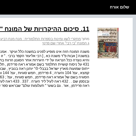
שלום אורח
11. סיכום ההיקרויות של המונח "ברבי" בספרות התלמודית
מתוך:
מחקרי לשון ומינוח בספרות התלמודית : מנח מנח רביע
>
ג המונח "בי רבי" אחרי שם פרטי
משנה המונח הזה אינו מופיע לפנינו במשנה כלל ועיקר . אמנם 
במשנה [ אבות פ"ד משנה כא , [ רבי אליעזר הקפר ברבי . " זו 
והיא נוצרה ככל הנראה על ידי היגררות אחר הסגנון הרווח בת
ראה פרידמן , אור . גם בשער " תעלומות עולם" שבראש ספר זה