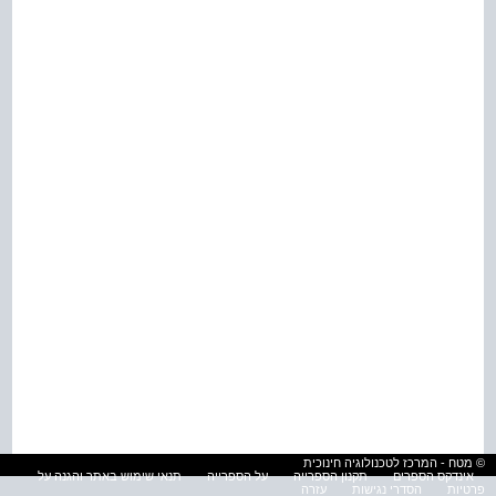
© מטח - המרכז לטכנולוגיה חינוכית
אינדקס הספרים
תקנון הספרייה
על הספרייה
תנאי שימוש באתר והגנה על
פרטיות
הסדרי נגישות
עזרה