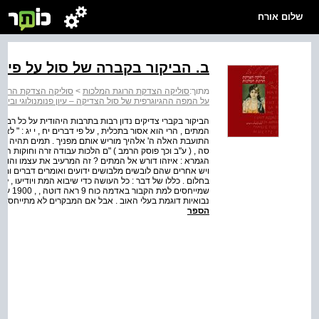
שלום אורח
ב. הביקור בקברה של סול על פי 
מתוך:
סוליקה הצדקת הרוגת המלכות
>
סוליקה הצדקת הרוגת
על המפה ההגיוגרפית של סול הצדיקה – עיון פנומנולוגי וביקו
הביקור בקברי צדיקים נדון רבות בתרבות היהודית על כל רבדי
המתים , הרי הוא אסור בתכלית , על פי דברים יח , י יג : " לא
התועבת האלה ה' אלהיך מוריש אותם מפניך . תמים תהיה עם ה
סה , ( ע"ב וכך פוסק הרמב ) "ם הלכות עבודה זרה וחוקות הגויי
הגמרא : איזהו דורש אל המתים ? זה המרעיב את עצמו והולך ו
ויש אחרים שהם לובשים מלבושים ידועים ואומרים דברים ומקטי
בחלום . כללו של דבר : כל העושה כדי שיבוא המת ויודיעו ,
נבואיות דוגמת בעלי האוב . אבל אם המבקרים לא מתייחסים ל
הספר