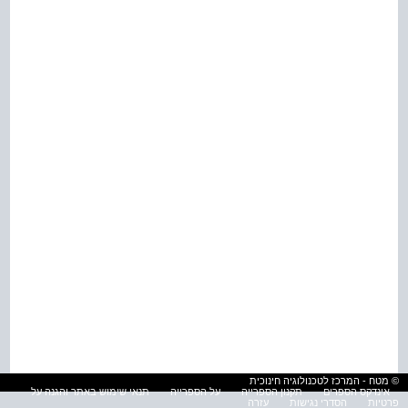
© מטח - המרכז לטכנולוגיה חינוכית
אינדקס הספרים
תקנון הספרייה
על הספרייה
תנאי שימוש באתר והגנה על
פרטיות
הסדרי נגישות
עזרה