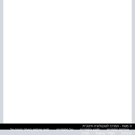
© מטח - המרכז לטכנולוגיה חינוכית
אינדקס הספרים
תקנון הספרייה
על הספרייה
תנאי שימוש באתר והגנה על
פרטיות
הסדרי נגישות
עזרה