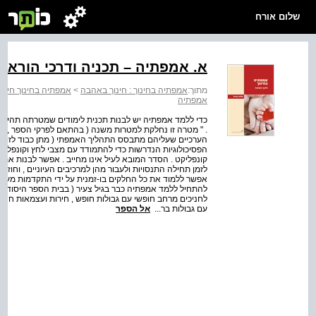
שלום אורח
א. אמפתיה – תכניה ודרכי הוראת
מתוך:
אמפתיה בחינוך : חינוך באהבה
>
אמפתיה בחינוך חינ
אמפתיה
כדי ללמד אמפתיה יש לבנות תכנית לימודים שמטרתה תהיה "
. " מטרה זו נחלקת למטרות משנה ( בהתאם לפרקי הספר , ( כ
הערכיים שעליהם מתבסס התהליך האמפתי ( מתן כבוד לזולת וא
הפסיכולוגיות הנדרשות כדי להתמודד עם מצבי לחץ וקונפליק
קונפליקט . הסדר המובא לעיל אינו מחייב . אפשר לבנות א
לזמן תחילה התנסויות ולעבור מהן למרכיבים העיוניים , וחוזר ח
אפשר ללמוד את כל החלקים בו-זמנית על ידי התקדמות מעטה 
להתחיל ללמד אמפתיה כבר בגיל צעיר ( בבית הספר היסודי )
לחניכים מרחב חופשי עם גבולות חופש , חירות ועצמאות חשו
עם גבולות בר...
אל הספר