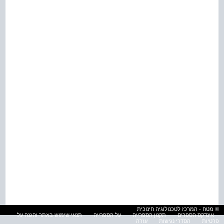
© מטח - המרכז לטכנולוגיה חינוכית
אינדקס הספרים
תקנון הספרייה
על הספרייה
תנאי שימוש באתר והגנה על
פרטיות
הסדרי נגישות
עזרה