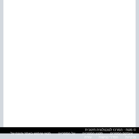
© מטח - המרכז לטכנולוגיה חינוכית
אינדקס הספרים
תקנון הספרייה
על הספרייה
תנאי שימוש באתר והגנה על
פרטיות
הסדרי נגישות
עזרה